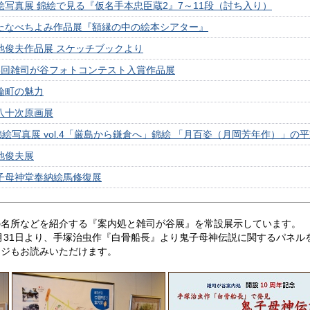
絵写真展 錦絵で見る『仮名手本忠臣蔵2』7～11段（討ち入り）
わたなべちよみ作品展『額縁の中の絵本シアター』
池俊夫作品展 スケッチブックより
第6回雑司が谷フォトコンテスト入賞作品展
輪町の魅力
八十次原画展
絵写真展 vol.4「厳島から鎌倉へ」錦絵 「月百姿（月岡芳年作）」の
池俊夫展
鬼子母神堂奉納絵馬修復展
の名所などを紹介する『案内処と雑司が谷展』を常設展示しています。
7月31日より、手塚治虫作『白骨船長』より鬼子母神伝説に関するパネ
ージもお読みいただけます。