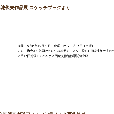
小池俊夫作品展 スケッチブックより
期間：令和4年10月21日（金曜）から11月16日（水曜）
内容：幼少より雑司が谷に住み地元をこよなく愛した画家小池俊夫の
※第17回池袋モンパルナス回遊美術館秋季関連企画