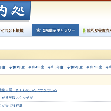
年度
令和3年度
令和4年度
令和5年度
令和6年度
令和7年度
令
小池俊夫展 さくらのいろはサクラいろ
雑司が谷界隈スケッチ展
司が谷七福神展