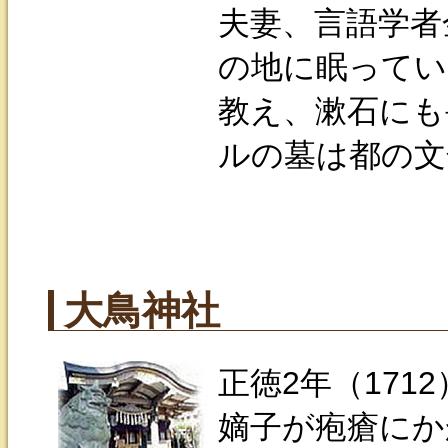
夫妻、言語学者
の地に眠ってい
教え、漱石にも
ルの墓は都の文
大鳥神社
正徳2年（17
嫡子が疱瘡にか