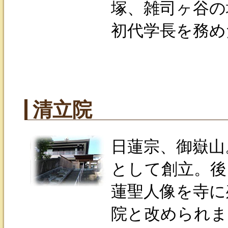
塚、雑司ヶ谷の
初代学長を務め
清立院
日蓮宗、御嶽山
として創立。後
蓮聖人像を寺に
院と改められま