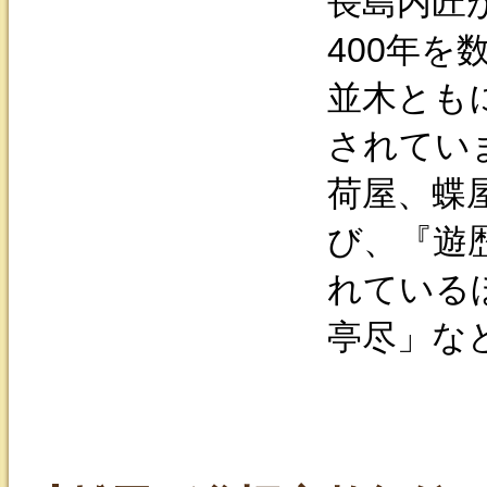
長島内匠
400年
並木とも
されてい
荷屋、蝶
び、『遊
れている
亭尽」な