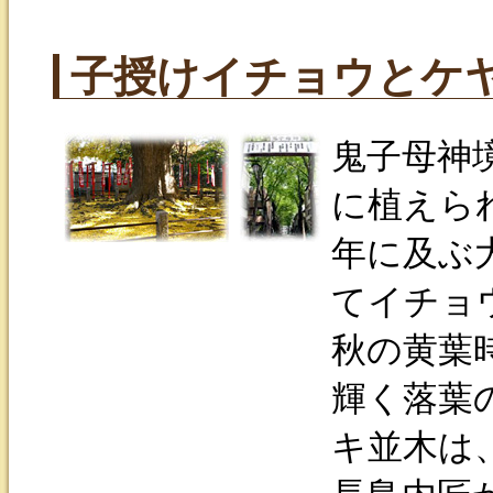
子授けイチョウとケ
鬼子母神
に植えら
年に及ぶ
てイチョ
秋の黄葉
輝く落葉
キ並木は