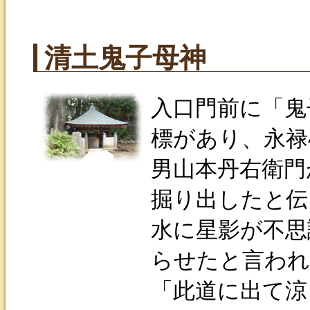
清土鬼子母神
入口門前に「鬼
標があり、永禄
男山本丹右衛門
掘り出したと伝
水に星影が不思
らせたと言われ
「此道に出て涼