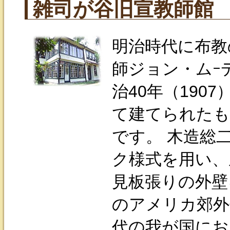
雑司が谷旧宣教師館
明治時代に布教
師ジョン・ムｰ
治40年（190
て建てられたも
です。 木造総
ク様式を用い、
見板張りの外壁
のアメリカ郊外
代の我が国にお