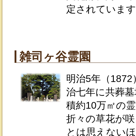
定されています
雑司ヶ谷霊園
明治5年（18
治七年に共葬墓
積約10万㎡の
折々の草花が咲
とは思えないほ