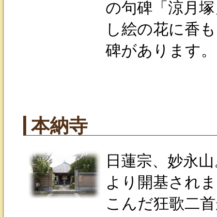
の句碑「涼月塚
し絵の花に香も
碑があります。
本納寺
日蓮宗、妙永山
より開基されま
こんだ狂歌二首