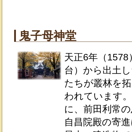
鬼子母神堂
天正6年（15
台）から出土し
たちが叢林を拓
われています。
に、前田利常の
自昌院殿の寄進