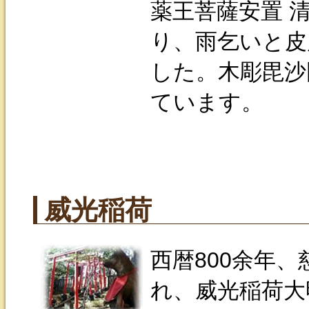
薬王菩薩安置 
り、雨乞いと皮
した。木彫毘沙
ています。
威光稲荷
西暦800余年
れ、威光稲荷大