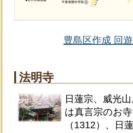
豊島区作成 回遊マッ
法明寺
日蓮宗、威光山
は真言宗のお寺
（1312）、