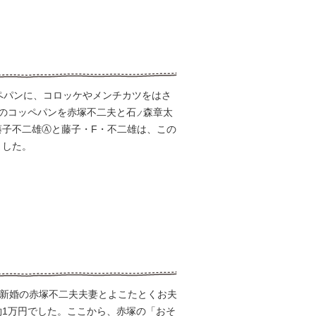
ペパンに、コロッケやメンチカツをはさ
のコッペパンを赤塚不二夫と石
森章太
ノ
藤子不二雄
Ⓐ
と藤子・F・不二雄は、この
ました。
た新婚の赤塚不二夫夫妻とよこたとくお夫
1万円でした。ここから、赤塚の「おそ