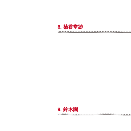
8. 菊香堂跡
9. 鈴木園