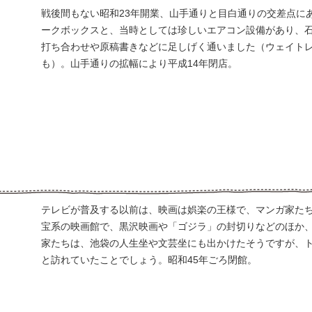
戦後間もない昭和23年開業、山手通りと目白通りの交差点に
ークボックスと、当時としては珍しいエアコン設備があり、
打ち合わせや原稿書きなどに足しげく通いました（ウェイト
も）。山手通りの拡幅により平成14年閉店。
テレビが普及する以前は、映画は娯楽の王様で、マンガ家た
宝系の映画館で、黒沢映画や「ゴジラ」の封切りなどのほか
家たちは、池袋の人生坐や文芸坐にも出かけたそうですが、
と訪れていたことでしょう。昭和45年ごろ閉館。