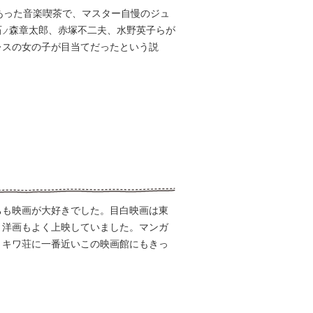
あった音楽喫茶で、マスター自慢のジュ
石
森章太郎、赤塚不二夫、水野英子らが
ノ
レスの女の子が目当てだったという説
ちも映画が大好きでした。目白映画は東
、洋画もよく上映していました。マンガ
トキワ荘に一番近いこの映画館にもきっ