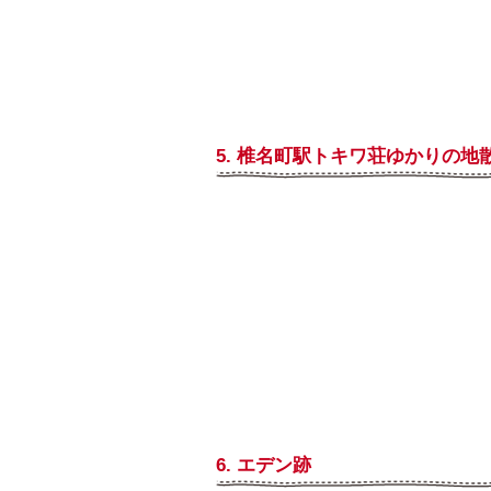
5. 椎名町駅トキワ荘ゆかりの地
6. エデン跡