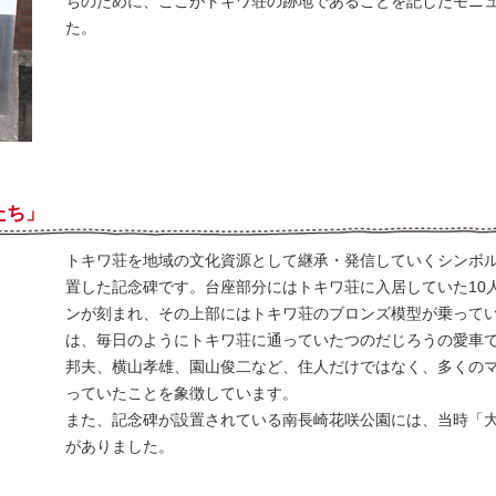
ちのために、ここがトキワ荘の跡地であることを記したモニ
た。
たち」
トキワ荘を地域の文化資源として継承・発信していくシンボル
置した記念碑です。台座部分にはトキワ荘に入居していた10
ンが刻まれ、その上部にはトキワ荘のブロンズ模型が乗って
は、毎日のようにトキワ荘に通っていたつのだじろうの愛車
邦夫、横山孝雄、園山俊二など、住人だけではなく、多くの
っていたことを象徴しています。
また、記念碑が設置されている南長崎花咲公園には、当時「
がありました。